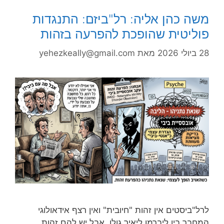
משה כהן אליה: רל"ביזם: התנגדות
פוליטית שהופכת להפרעה בזהות
28 ביולי 2026
מאת
yehezkeally@gmail.com
לרל"ביסטים אין זהות "חיובית" ואין רצף אידאולוגי
המחבר בין ליברמן ליאיר גולן. אבל יש להם זהות