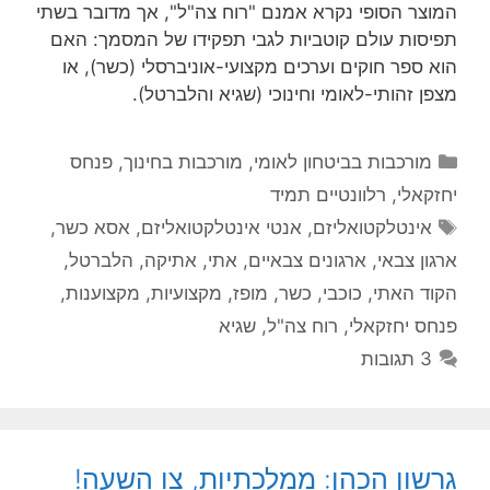
המוצר הסופי נקרא אמנם "רוח צה"ל", אך מדובר בשתי
תפיסות עולם קוטביות לגבי תפקידו של המסמך: האם
הוא ספר חוקים וערכים מקצועי-אוניברסלי (כשר), או
מצפן זהותי-לאומי וחינוכי (שגיא והלברטל).
קטגוריות
מורכבות בביטחון לאומי
,
מורכבות בחינוך
,
פנחס
יחזקאלי
,
רלוונטיים תמיד
תגיות
אינטלקטואליזם
,
אנטי אינטלקטואליזם
,
אסא כשר
,
ארגון צבאי
,
ארגונים צבאיים
,
אתי
,
אתיקה
,
הלברטל
,
הקוד האתי
,
כוכבי
,
כשר
,
מופז
,
מקצועיות
,
מקצוענות
,
פנחס יחזקאלי
,
רוח צה"ל
,
שגיא
3 תגובות
גרשון הכהן: ממלכתיות, צו השעה!