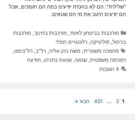
"שלילית": הם לא בהכרח יודעים במה הם תומכים, אבל
הם יודעים היטב את מי הם שונאים.
קטגוריות
מורכבות בביטחון לאומי
,
מורכבות בחינוך
,
מורכבות
בניהול
,
פוליטיקה
,
רלוונטיים תמיד
תגיות
מהפכה משטרית
,
משה כהן אליה
,
רל"ב
,
רל"ביסט
,
רפורמה משפטית
,
שנאה
,
שנאת נתניהו
,
תודעה
4 תגובות
עמוד
עמוד
עמוד
1
2
…
451
הבא
→