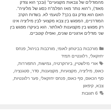
מהמודלים של צבאות מקצועיים" (ובכך הוא צודק
מאוד), ו"הוא נותר מאז הפלמ"ח כסוג של מליציה".
האם הוא צודק גם בכך? לטעמי לא. בשדות הקרב
המודרניים, המפגש בין צבא מקצועי לבין מיליציה אינו
רק מפגש בין מקצוענות לאלתור. הוא בעיקרו מפגש בין
שני מודלים ארגוניים שונים, ואפילו קוטביים.
קטגוריות
מורכבות בביטחון לאומי
,
מורכבות בניהול
,
פנחס
יחזקאלי
,
רלוונטיים תמיד
תגיות
אורי מילשטיין
,
ביורוקרטיה
,
גמישות
,
התפוררות
,
כאוס
,
מיליציה
,
מקצועיות
,
מקצוענות
,
סדר
,
סטגנציה
,
סף הכאוס
,
סף כאוס
,
פנחס יחזקאלי
,
פער רלוונטיות
,
צבא
,
קיפאון
6 תגובות