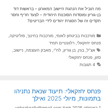
מה הוביל את הנהגת היישוב המאורגן – בראשות דוד
בן-גוריון ומוסדות הסוכנות היהודית – לצעד חריף וחסר
תקדים זה של הסגרת יהודים לידי הבריטים?
קטגוריות
מורכבות בביטחון לאומי
,
מורכבות בחינוך
,
פוליטיקה
,
פנחס יחזקאלי
,
רלוונטיים תמיד
תגיות
אצ"ל
,
בגין
,
בן גוריון
,
לח"י
,
מאבק העוצמה
,
ניישוב
,
סזון
,
פנחס יחזקאלי
4 תגובות
פנחס יחזקאלי: תיעוד שנאת נתניהו
בתמונות, מיולי 2025 ואילך
1 באוגוסט 2026
מאת
yehezkeally@gmail.com