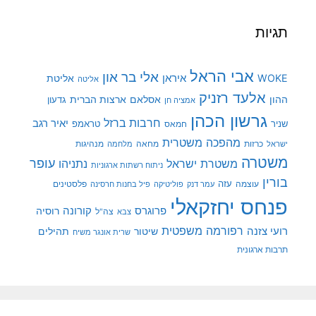
תגיות
אבי הראל
אלי בר און
איראן
WOKE
אליטת
אליטה
אלעד רזניק
ההון
אסלאם
ארצות הברית
גדעון
אמציה חן
גרשון הכהן
חרבות ברזל
יאיר רגב
שניר
טראמפ
חמאס
מהפכה משטרית
מנהיגות
ישראל
כרזות
מחאה
מלחמה
משטרה
עופר
משטרת ישראל
נתניהו
ניתוח רשתות ארגוניות
בורין
עוצמה
עזה
פלסטינים
עמר דנק
פוליטיקה
פיל בחנות חרסינה
פנחס יחזקאלי
קורונה
פרוגרס
רוסיה
צה"ל
צבא
רפורמה משפטית
רועי צזנה
שיטור
תהילים
שרית אונגר משיח
תרבות ארגונית