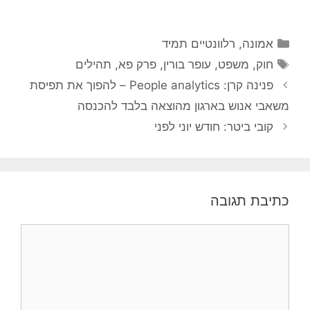
קטגוריות
אמונה
,
רלוונטיים תמיד
תגיות
חוק
,
משפט
,
עופר בורין
,
פרק פא
,
תהילים
פנינה קרן: People analytics – להפוך את תפיסת
משאבי אנוש בארגון מהוצאה בלבד להכנסה
קובי ביטר: חודש יוני לפני
כתיבת תגובה
תגובה