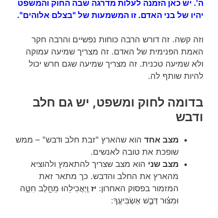
ה'. יש כאן הזמנה לעלות מדרגה שבה החוק והמשפט
יהיו של בני האדם. זו המשמעות של "בצלם אלוהים".
וזה קשה. זה דורש הרבה כוחות נפשיים והרבה חקר
האמת הפנימית של האדם. זה מצריך שמיעה עמוקה
ולא שמיעה טכנית. זה מצריך שמיעה שגם חרש יכול
להיות שותף לה.
בדומה לחוק ומשפט, יש גם חלב
ודבש
מצב אחד
הוא שהארץ "זבת חלב ודבש" – ממש
שופכת את טובה לאנשים.
מצב שני
הוא מצב שצריך להתאמץ ולהוציא
מהארץ את החלב והדבש. כך מתאר זאת
המזמור בפסוק האחרון:
יז
וַֽיַּאֲכִילֵהוּ מֵחֵ֣לֶב חִטָּ֑ה
וּמִצּ֗וּר דְּבַ֣שׁ אַשְׂבִּיעֶֽךָ ׃