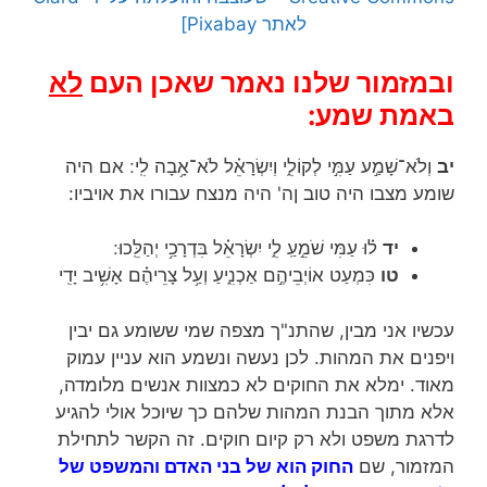
לאתר Pixabay]
ובמזמור שלנו נאמר שאכן העם
לא
באמת שמע:
יב
וְלֹא־שָׁמַ֣ע עַמִּ֣י לְקוֹלִ֑י וְיִשְׂרָאֵ֗ל לֹא־אָ֥בָה לִֽי ׃ אם היה
שומע מצבו היה טוב ןה' היה מנצח עבורו את אויביו:
יד
ל֗וּ עַמִּי שֹׁמֵ֣עַֽ לִ֑י יִשְׂרָאֵ֗ל בִּדְרָכַ֥י יְהַלֵּֽכוּ ׃
טו
כִּמְעַט אוֹיְבֵיהֶ֣ם אַכְנִ֑יעַ וְעַ֥ל צָרֵיהֶ֗ם אָשִׁ֥יב יָדִֽי
עכשיו אני מבין, שהתנ"ך מצפה שמי ששומע גם יבין
ויפנים את המהות. לכן נעשה ונשמע הוא עניין עמוק
מאוד. ימלא את החוקים לא כמצוות אנשים מלומדה,
אלא מתוך הבנת המהות שלהם כך שיוכל אולי להגיע
לדרגת משפט ולא רק קיום חוקים. זה הקשר לתחילת
המזמור, שם
החוק הוא של בני האדם והמשפט של