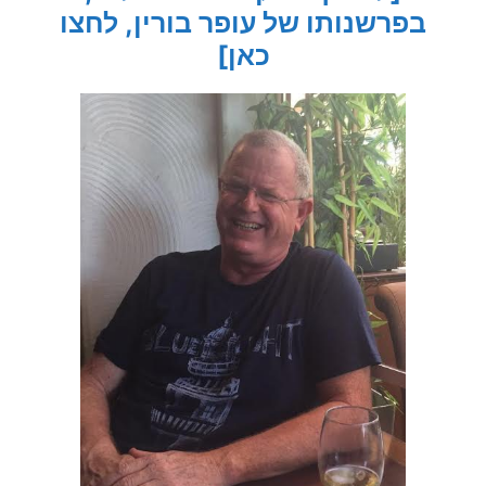
בפרשנותו של עופר בורין, לחצו
כאן]