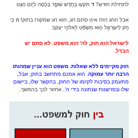
לתחילת חודש?
ד
תִּקְע֣וּ בַחֹ֣דֶשׁ שׁוֹפָ֑ר בַּכֵּ֗סֶה לְי֣וֹם חַגֵּֽנוּ׃
אבל החג הזה אינו סתם חג, הוא חג שמקורו בחוק!
ה
כִּ֤י
חֹ֣ק לְיִשְׂרָאֵ֣ל ה֑וּא מִשְׁפָּ֗ט לֵאלֹהֵ֥י יַעֲקֹֽב׃
לישראל הוא חוק, לה' הוא משפט. לא סתם יש
הבדל.
חוק מקיימים ללא שאלות. משפט הוא עניין שמהותו
הרבה יותר עמוקה
. הוא אמנם מתחשב בחוק; אבל,
מתעמק בסיבות לקיומו של החוק, בהקשר שלו, ביישום
שלו ובפרשנות שנתונה בידי ה'.
אחזור לכך בהמשך.