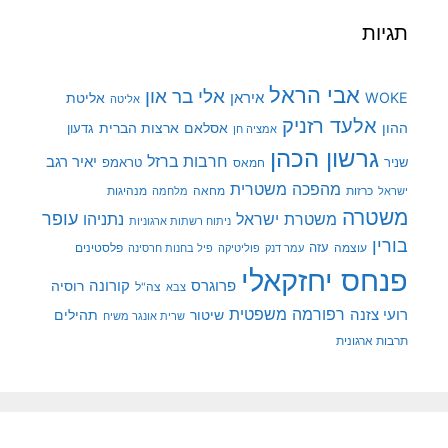
תגיות
אבי הראל
אלי בר און
איראן
WOKE
אליטת
אליטה
אלעד רזניק
ההון
אסלאם
ארצות הברית
גדעון
אמציה חן
גרשון הכהן
חרבות ברזל
יאיר רגב
שניר
טראמפ
חמאס
מהפכה משטרית
מנהיגות
ישראל
כרזות
מחאה
מלחמה
משטרה
עופר
משטרת ישראל
נתניהו
ניתוח רשתות ארגוניות
בורין
עוצמה
עזה
פלסטינים
עמר דנק
פוליטיקה
פיל בחנות חרסינה
פנחס יחזקאלי
קורונה
פרוגרס
רוסיה
צה"ל
צבא
רפורמה משפטית
רועי צזנה
שיטור
תהילים
שרית אונגר משיח
תרבות ארגונית