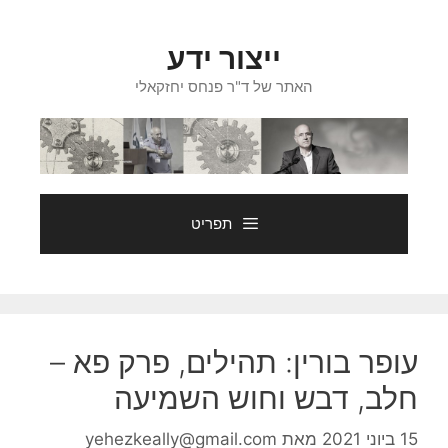
דלג
תוכן
ייצור ידע
האתר של ד"ר פנחס יחזקאלי
תפריט
עופר בורין: תהילים, פרק פא –
חלב, דבש וחוש השמיעה
15 ביוני 2021
מאת
yehezkeally@gmail.com