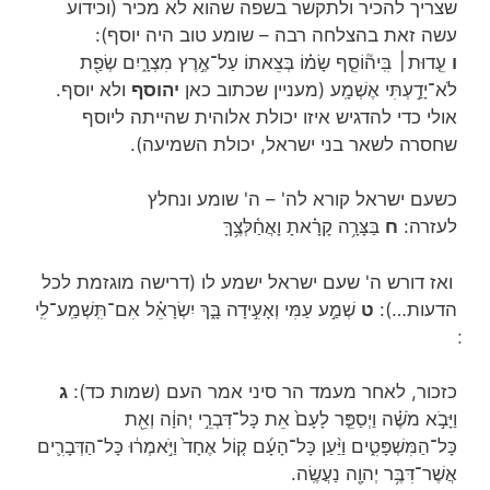
שצריך להכיר ולתקשר בשפה שהוא לא מכיר (וכידוע
עשה זאת בהצלחה רבה – שומע טוב היה יוסף):
ו
עֵ֤דוּת׀ בִּֽיה֘וֹסֵ֤ף שָׂמ֗וֹ בְּצֵאתוֹ עַל־אֶ֣רֶץ מִצְרָ֑יִם שְׂפַ֖ת
לֹא־יָדַ֣עְתִּי אֶשְׁמָֽע (מעניין שכתוב כאן
יהוסף
ולא יוסף.
אולי כדי להדגיש איזו יכולת אלוהית שהייתה ליוסף
שחסרה לשאר בני ישראל, יכולת השמיעה).
כשעם ישראל קורא לה' – ה' שומע ונחלץ
לעזרה:
ח
בַּצָּרָ֥ה קָרָ֗אתָ וָאֲחַ֫לְּצֶ֥ךָּ
ואז דורש ה' שעם ישראל ישמע לו (דרישה מוגזמת לכל
הדעות…):
ט
שְׁמַ֣ע עַמִּי וְאָעִ֣ידָה בָּ֑ךְ יִשְׂרָאֵ֗ל אִם־תִּֽשְׁמַֽע־לִֽי
כזכור, לאחר מעמד הר סיני אמר העם (שמות כד):
ג
וַיָּבֹ֣א מֹשֶׁ֗ה וַיְסַפֵּ֤ר לָעָם֙ אֵת כָּל־דִּבְרֵ֣י יְהוָ֔ה וְאֵ֖ת
כָּל־הַמִּשְׁפָּטִ֑ים וַיַּ֨עַן כָּל־הָעָ֜ם ק֤וֹל אֶחָד֙ וַיֹּ֣אמְר֔וּ כָּל־הַדְּבָרִ֛ים
אֲשֶׁר־דִּבֶּ֥ר יְהוָ֖ה נַעֲשֶֽׂה.