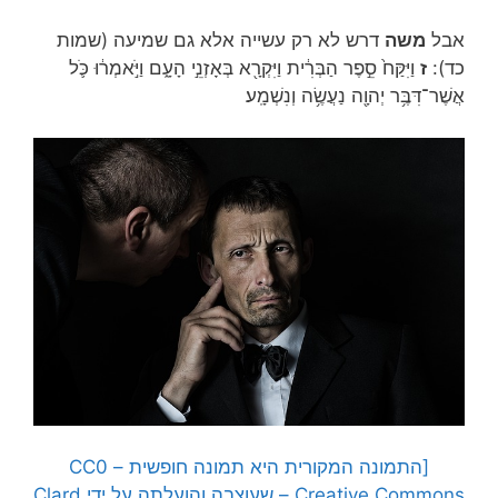
אבל
משה
דרש לא רק עשייה אלא גם שמיעה (שמות
כד):
ז
וַיִּקַּח֙ סֵ֣פֶר הַבְּרִ֔ית וַיִּקְרָ֖א בְּאָזְנֵ֣י הָעָ֑ם וַיֹּ֣אמְר֔וּ כֹּ֛ל
אֲשֶׁר־דִּבֶּ֥ר יְהוָ֖ה נַעֲשֶׂ֥ה וְנִשְׁמָֽע׃
[התמונה המקורית היא תמונה חופשית – CC0
Creative Commons – שעוצבה והועלתה על ידי Clard