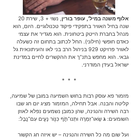
אלוף משנה במיל', עופר בורין
, נשוי + 3, שירת 20
שנה בחיל האוויר בתפקידי פיקוד טכנולוגיים. היום, הוא
מנהל בחברת הייטק ביטחונית. הוא מגדיר את עצמי
כאדם חופשי (חילוני). החל לכתוב בתחום זה כשעלה
לאוויר פרויקט 929 בניהול הרב בני לאו והעיתונאית גל
גבאי. הוא מחפש בתנ"ך את ההקשרים לחיים במדינת
ישראל בעידן המודרני.
* * *
מזמור פא עוסק רבות בחוש השמיעה במובן של שמיעה,
קליטה והבנה. אבל תחילה, המזמור מציג יום חג שבו
רבה השירה והנגינה, שהן כמובן נשמעים נפלא לאוזן
השומעים:
ג
שְֽׂאוּ־זִמְרָה וּתְנוּ־תֹ֑ף כִּנּ֖וֹר נָעִ֣ים עִם־נָֽבֶל ׃
ועל שום מה כל השירה והנגינה – יש איזה חג הקשור