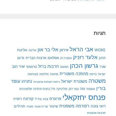
תגיות
אבי הראל
אלי בר און
איראן
WOKE
אליטת
אליטה
אלעד רזניק
ההון
אסלאם
ארצות הברית
גדעון
אמציה חן
גרשון הכהן
חרבות ברזל
יאיר רגב
שניר
טראמפ
חמאס
מהפכה משטרית
מנהיגות
ישראל
כרזות
מחאה
מלחמה
משטרה
עופר
משטרת ישראל
נתניהו
ניתוח רשתות ארגוניות
בורין
עוצמה
עזה
פלסטינים
עמר דנק
פוליטיקה
פיל בחנות חרסינה
פנחס יחזקאלי
קורונה
פרוגרס
רוסיה
צה"ל
צבא
רפורמה משפטית
רועי צזנה
שיטור
תהילים
שרית אונגר משיח
תרבות ארגונית