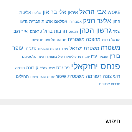
אבי הראל
אלי בר און
איראן
WOKE
אליטת
אליטה
אלעד רזניק
ההון
אסלאם
ארצות הברית
גדעון
אמציה חן
גרשון הכהן
חרבות ברזל
יאיר רגב
שניר
טראמפ
חמאס
מהפכה משטרית
מנהיגות
ישראל
כרזות
מחאה
מלחמה
משטרה
עופר
משטרת ישראל
נתניהו
ניתוח רשתות ארגוניות
בורין
עוצמה
עזה
פלסטינים
עמר דנק
פוליטיקה
פיל בחנות חרסינה
פנחס יחזקאלי
קורונה
פרוגרס
רוסיה
צה"ל
צבא
רפורמה משפטית
רועי צזנה
שיטור
תהילים
שרית אונגר משיח
תרבות ארגונית
חיפוש