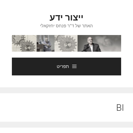
דלג
תוכן
ייצור ידע
האתר של ד"ר פנחס יחזקאלי
תפריט
BI