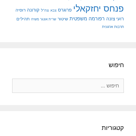
פנחס יחזקאלי
קורונה
פרוגרס
רוסיה
צה"ל
צבא
רפורמה משפטית
רועי צזנה
שיטור
תהילים
שרית אונגר משיח
תרבות ארגונית
חיפוש
חיפוש:
קטגוריות