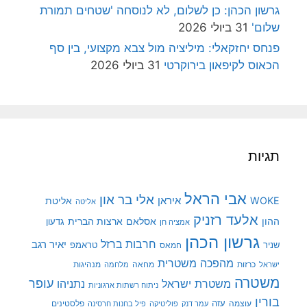
גרשון הכהן: כן לשלום, לא לנוסחה 'שטחים תמורת
שלום'
31 ביולי 2026
פנחס יחזקאלי: מיליציה מול צבא מקצועי, בין סף
הכאוס לקיפאון בירוקרטי
31 ביולי 2026
תגיות
אבי הראל
אלי בר און
איראן
WOKE
אליטת
אליטה
אלעד רזניק
ההון
אסלאם
ארצות הברית
גדעון
אמציה חן
גרשון הכהן
חרבות ברזל
יאיר רגב
שניר
טראמפ
חמאס
מהפכה משטרית
מנהיגות
ישראל
כרזות
מחאה
מלחמה
משטרה
עופר
משטרת ישראל
נתניהו
ניתוח רשתות ארגוניות
בורין
עוצמה
עזה
פלסטינים
עמר דנק
פוליטיקה
פיל בחנות חרסינה