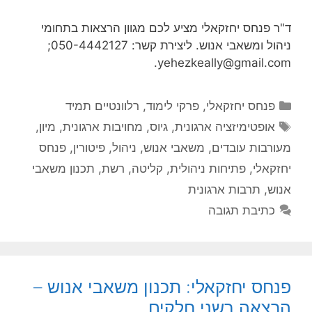
ד"ר פנחס יחזקאלי מציע לכם מגוון הרצאות בתחומי
ניהול ומשאבי אנוש. ליצירת קשר: 050-4442127;
yehezkeally@gmail.com.
קטגוריות
פנחס יחזקאלי
,
פרקי לימוד
,
רלוונטיים תמיד
תגיות
אופטימיזציה ארגונית
,
גיוס
,
מחויבות ארגונית
,
מיון
,
מעורבות עובדים
,
משאבי אנוש
,
ניהול
,
פיטורין
,
פנחס
יחזקאלי
,
פתיחות ניהולית
,
קליטה
,
רשת
,
תכנון משאבי
אנוש
,
תרבות ארגונית
כתיבת תגובה
פנחס יחזקאלי: תכנון משאבי אנוש –
הרצאה בשני חלקים