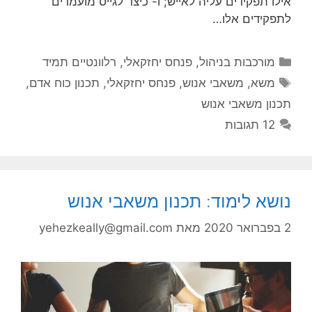
אילו תפקידים עליה לאייש; ו- כיצד לגייס מועמדים
לתפקידים אלו…
קטגוריות
מורכבות בניהול
,
פנחס יחזקאלי
,
רלוונטיים תמיד
תגיות
משא
,
משאבי אנוש
,
פנחס יחזקאלי
,
תכנון כוח אדם
,
תכנון משאבי אנוש
12 תגובות
נושא לימוד: תכנון משאבי אנוש
2 בפברואר 2020
מאת
yehezkeally@gmail.com