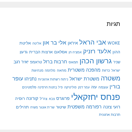
תגיות
אבי הראל
אלי בר און
איראן
WOKE
אליטת
אליטה
אלעד רזניק
ההון
אסלאם
ארצות הברית
גדעון
אמציה חן
גרשון הכהן
חרבות ברזל
יאיר רגב
שניר
טראמפ
חמאס
מהפכה משטרית
מנהיגות
ישראל
כרזות
מחאה
מלחמה
משטרה
עופר
משטרת ישראל
נתניהו
ניתוח רשתות ארגוניות
בורין
עוצמה
עזה
פלסטינים
עמר דנק
פוליטיקה
פיל בחנות חרסינה
פנחס יחזקאלי
קורונה
פרוגרס
רוסיה
צה"ל
צבא
רפורמה משפטית
רועי צזנה
שיטור
תהילים
שרית אונגר משיח
תרבות ארגונית