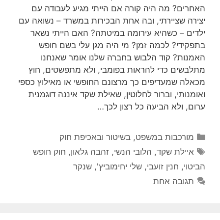
האחרים? מה היה קורה אם הייתי מגיע לעבודה עם
יצירה שציירתי, ובה אחת הבכירות במשרד – נשואה עם
ילדים – כשהיא עירומה במיטתה? האם הייתי נשאר
בתפקידי? לכמה זמן? מי היה מגן עלי בשם חופש
האמנות? קוד הלבוש בחברה שלנו אומר שאנחנו
מתלבשים כדי להראות בפומבי, ולא מתפשטים, חוץ
מכאלה שמעדיפים כך מרצונם החופשי או מאילוץ כספי
ואומנותי, וברור לחלוטין, שאילת שקד איננה דוגמנית
ערום, ולא הביעה כל רצון לכך…
קטגוריות
מורכבות במשפט, בשיטור ובאכיפת חוק
תגיות
איילת שקד
,
הלובי הנשי
,
זהבה גלאון
,
חוק חופש
הביטוי
,
חנין זועבי
,
שלי יחימוביץ'
,
שנקר
תגובה אחת