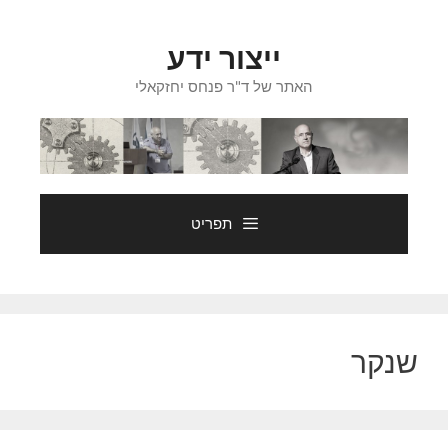
דלג
תוכן
ייצור ידע
האתר של ד"ר פנחס יחזקאלי
תפריט
שנקר