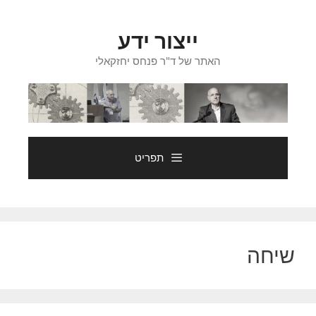
דלג
תוכן
ייצור ידע
האתר של ד"ר פנחס יחזקאלי
תפריט
שיחה