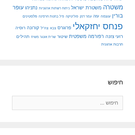
משטרה
עופר
משטרת ישראל
נתניהו
ניתוח רשתות ארגוניות
בורין
עוצמה
עזה
פלסטינים
עמר דנק
פוליטיקה
פיל בחנות חרסינה
פנחס יחזקאלי
קורונה
פרוגרס
רוסיה
צה"ל
צבא
רפורמה משפטית
רועי צזנה
שיטור
תהילים
שרית אונגר משיח
תרבות ארגונית
חיפוש
חיפוש: