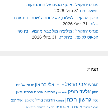
פנחס יחזקאלי: אוסף ממים על ההתנתקות
והשלכותיה
31 ביולי 2026
גרשון הכהן: כן לשלום, לא לנוסחה 'שטחים תמורת
שלום'
31 ביולי 2026
פנחס יחזקאלי: מיליציה מול צבא מקצועי, בין סף
הכאוס לקיפאון בירוקרטי
31 ביולי 2026
תגיות
אבי הראל
אלי בר און
איראן
WOKE
אליטת
אליטה
אלעד רזניק
ההון
אסלאם
ארצות הברית
גדעון
אמציה חן
גרשון הכהן
חרבות ברזל
יאיר רגב
שניר
טראמפ
חמאס
מהפכה משטרית
מנהיגות
ישראל
כרזות
מחאה
מלחמה