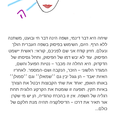
שיחה היא דבר דינמי, ושפה הינה דבר חי ובועט, משתנה
ללא הרף. היום, השימוש בפיסוק בשפה העברית הולך
ונעלם. חזיון קודח אני שם לפניכם, קוראי: ראשית יישמט
הפיסוק. עוד לא יבש דמו של הפיסוק, ותחל גסיסתו של
הדקדוק. היא החלה זה מכבר – נטיות הפועל והשם,
המגדר הלשוני – הזכר, הנקבה ושם-המספר. לאחריו
האיות יאבד – הן גוגל יבין גם ׳׳שמאלן׳׳ וגם ׳׳סמולן׳׳
באותו האופן, יאחד את שתי הקבוצות ויבטל את הצורך
באיות תקין. תופעה זו שומטת את הקרקע הלוגית תחת
רגליה של השפה. אין זו בהכרח טרגדיה, הן יש מי שקרן
אור תאיר את דרכו – הדיסלקציה תהיה מנת חלקם של
כולם…