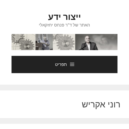
דלג
תוכן
ייצור ידע
האתר של ד"ר פנחס יחזקאלי
תפריט
רוני אקריש