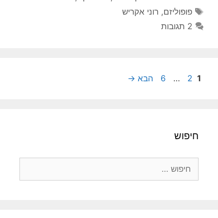
תגיות
פופוליזם
,
רוני אקריש
2 תגובות
עמוד
עמוד
עמוד
1
2
…
6
הבא
→
חיפוש
חיפוש: