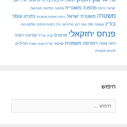
יאיר רגב
שניר
טראמפ
חמאס
מהפכה משטרית
מנהיגות
ישראל
כרזות
מחאה
מלחמה
משטרה
עופר
משטרת ישראל
נתניהו
ניתוח רשתות ארגוניות
בורין
עוצמה
עזה
פלסטינים
עמר דנק
פוליטיקה
פיל בחנות חרסינה
פנחס יחזקאלי
קורונה
פרוגרס
רוסיה
צה"ל
צבא
רפורמה משפטית
רועי צזנה
שיטור
תהילים
שרית אונגר משיח
תרבות ארגונית
חיפוש
חיפוש: