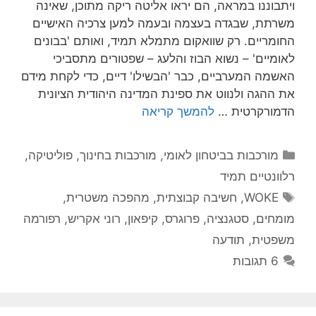
ויתבוננו במראה, הם יראו אליטה ריקה מתוכן, שאינה
משרתת, שבגדה בעצמה ובעמה למען צרכיה האישיים
החומריים. רק שוואקום מתמלא תמיד, ואותם 'בבונים
לאומיים' – נשוא הבוז והלעג – שפטורים מתסביכי
האשמה המערביים, כבר 'הבשילו' דיים, כדי לקחת מידם
את ההגה ולנווט את ספינת המדינה היהודית הציונית
הדמורקרטית …
להמשך קריאה
קטגוריות
מורכבות בביטחון לאומי
,
מורכבות בחינוך
,
פוליטיקה
,
רלוונטיים תמיד
תגיות
WOKE
,
חשיבה קבוצתית
,
מהפכה משטרית
,
מומחים
,
סטגנציה
,
פרוגרס
,
קיפאון
,
רוני אקריש
,
רפורמה
משפטית
,
תודעה
6 תגובות