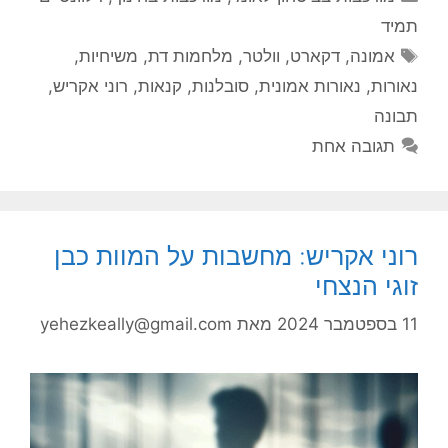
תמיד
תגיות
אמונה
,
דקארט
,
וולטר
,
מלחמות דת
,
משיחיות
,
נאורות
,
נאורות אמונית
,
סובלנות
,
קנאות
,
רוני אקריש
,
תבונה
תגובה אחת
רוני אקריש: מחשבות על המוות כבן
זוגי הנצחי
11 בספטמבר 2024
מאת
yehezkeally@gmail.com