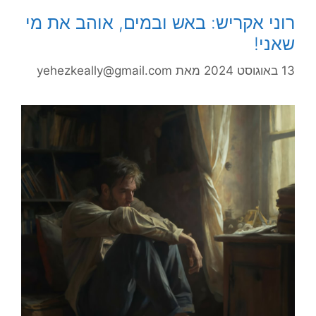
רוני אקריש: באש ובמים, אוהב את מי
שאני!
13 באוגוסט 2024
מאת
yehezkeally@gmail.com