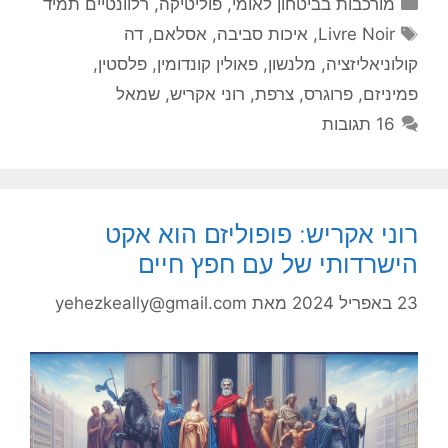
קטגוריות
מורכבות בביטחון לאומי
,
פוליטיקה
,
רלוונטיים תמיד
תגיות
Livre Noir
,
איכות סביבה
,
אסלאם
,
דה
קולוניאליזציה
,
מלנשון
,
פאולין קונדומין
,
פלסטין
,
פמיניזם
,
פרוגרס
,
צרפת
,
רוני אקריש
,
שמאל
16 תגובות
רוני אקריש: פופוליזם הוא אקט
הישרדותי של עם חפץ חיים
23 באפריל 2024
מאת
yehezkeally@gmail.com