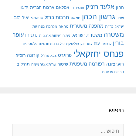
אלעד רזניק
ההון
אסלאם
ארצות הברית
גדעון
אמציה חן
גרשון הכהן
חרבות ברזל
יאיר רגב
שניר
טראמפ
חמאס
מהפכה משטרית
מנהיגות
ישראל
כרזות
מחאה
מלחמה
משטרה
עופר
משטרת ישראל
נתניהו
ניתוח רשתות ארגוניות
בורין
עוצמה
עזה
פלסטינים
עמר דנק
פוליטיקה
פיל בחנות חרסינה
פנחס יחזקאלי
קורונה
פרוגרס
רוסיה
צה"ל
צבא
רפורמה משפטית
רועי צזנה
שיטור
תהילים
שרית אונגר משיח
תרבות ארגונית
חיפוש
חיפוש: