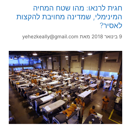
חגית לרנאו: מהו שטח המחיה
המינימלי, שמדינה מחויבת להקצות
לאסיר?
9 בינואר 2018
מאת
yehezkeally@gmail.com