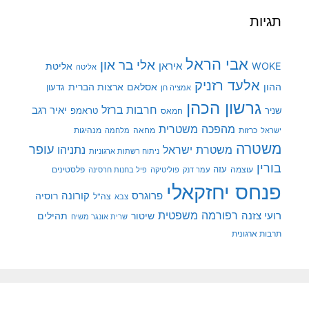
תגיות
אבי הראל
אלי בר און
איראן
WOKE
אליטת
אליטה
אלעד רזניק
ההון
אסלאם
ארצות הברית
גדעון
אמציה חן
גרשון הכהן
חרבות ברזל
יאיר רגב
שניר
טראמפ
חמאס
מהפכה משטרית
מנהיגות
ישראל
כרזות
מחאה
מלחמה
משטרה
עופר
משטרת ישראל
נתניהו
ניתוח רשתות ארגוניות
בורין
עוצמה
עזה
פלסטינים
עמר דנק
פוליטיקה
פיל בחנות חרסינה
פנחס יחזקאלי
קורונה
פרוגרס
רוסיה
צה"ל
צבא
רפורמה משפטית
רועי צזנה
שיטור
תהילים
שרית אונגר משיח
תרבות ארגונית