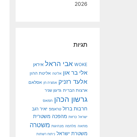
2026
תגיות
אבי הראל
איראן
WOKE
אלי בר און
אליטת ההון
אליטה
אלעד רזניק
אסלאם
אמציה חן
ארצות הברית
גדעון שניר
גרשון הכהן
חמאס
חרבות ברזל
יאיר רגב
טראמפ
מהפכה משטרית
ישראל
כרזות
משטרה
מנהיגות
מחאה
מלחמה
משטרת ישראל
ניתוח רשתות