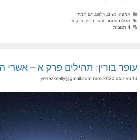
קטגוריות
אמונה
,
נשים
,
רלוונטיים תמיד
תגיות
מגילת אסתר
,
עופר בורין
,
פרק א
4 תגובות
עופר בורין: תהילים פרק א – אשרי ה
16 באוגוסט 2020
מאת
yehezkeally@gmail.com