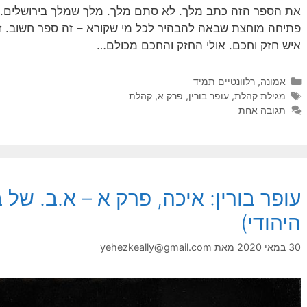
את הספר הזה כתב מלך. לא סתם מלך. מלך שמלך בירושלים. ו
פתיחה מוחצת שבאה להבהיר לכל מי שקורא – זה ספר חשוב. זה
איש חזק וחכם. אולי החזק והחכם מכולם…
קטגוריות
אמונה
,
רלוונטיים תמיד
תגיות
מגילת קהלת
,
עופר בורין
,
פרק א
,
קהלת
תגובה אחת
עופר בורין: איכה, פרק א – א.ב. של ב
היהודי)
30 במאי 2020
מאת
yehezkeally@gmail.com