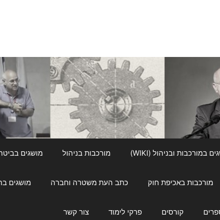
ם במורכבות ובניהול (WIKI)
מורכבות בניהול
מושגים בביטחון ל
מורכבות באכיפת חוק
כתב העת משטרה וחברה
מושגים בחינוך
פרים
קורסים
פרקי לימוד
צור קשר