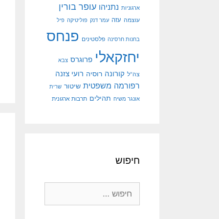
עופר בורין
נתניהו
ארגוניות
עוצמה
עזה
עמר דנק
פוליטיקה
פיל
פנחס
פלסטינים
בחנות חרסינה
יחזקאלי
פרוגרס
צבא
קורונה
רועי צזנה
רוסיה
צה"ל
רפורמה משפטית
שיטור
שרית
תהילים
אונגר משיח
תרבות ארגונית
חיפוש
חיפוש: