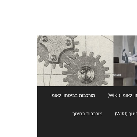
אומי (WIKI)
מורכבות בביטחון לאומי
 (WIKI)
מורכבות בחינוך