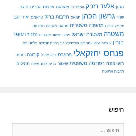
אלעד רזניק
ההון
אסלאם
ארצות הברית
גדעון
אמציה חן
גרשון הכהן
חרבות ברזל
יאיר רגב
שניר
טראמפ
חמאס
מהפכה משטרית
מנהיגות
ישראל
כרזות
מחאה
מלחמה
משטרה
עופר
משטרת ישראל
נתניהו
ניתוח רשתות ארגוניות
בורין
עוצמה
עזה
פלסטינים
עמר דנק
פוליטיקה
פיל בחנות חרסינה
פנחס יחזקאלי
קורונה
פרוגרס
רוסיה
צה"ל
צבא
רפורמה משפטית
רועי צזנה
שיטור
תהילים
שרית אונגר משיח
תרבות ארגונית
חיפוש
חיפוש: