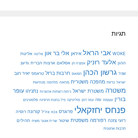
תגיות
אבי הראל
אלי בר און
איראן
WOKE
אליטת
אליטה
אלעד רזניק
ההון
אסלאם
ארצות הברית
גדעון
אמציה חן
גרשון הכהן
חרבות ברזל
יאיר רגב
שניר
טראמפ
חמאס
מהפכה משטרית
מנהיגות
ישראל
כרזות
מחאה
מלחמה
משטרה
עופר
משטרת ישראל
נתניהו
ניתוח רשתות ארגוניות
בורין
עוצמה
עזה
פלסטינים
עמר דנק
פוליטיקה
פיל בחנות חרסינה
פנחס יחזקאלי
קורונה
פרוגרס
רוסיה
צה"ל
צבא
רפורמה משפטית
רועי צזנה
שיטור
תהילים
שרית אונגר משיח
תרבות ארגונית