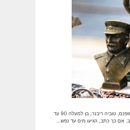
הנה לפניכם שיר מלא זעם ועלבון כבוש של המשורר הנפלא והמופנם, טוביה ריבנר, בן למעלה 90 עד