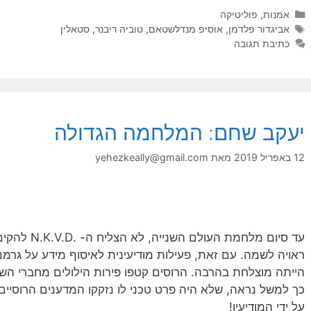
קטגוריות
אמנות
,
פוליטיקה
תגיות
אביגדור פלדמן
,
אוסיפ מנדלשטאם
,
טוביה ריבנר
,
סטאלין
כתיבת תגובה
יעקב שחם: המלחמה הגדולה
12 באפריל 2019
מאת
yehezkeally@gmail.com
עד סיום מלחמ
ראויה לשמה. עם זאת, פעילות מודיעינית לאיסוף מידע על גרמ
הייתה מוצלחת בהרבה. הרוסים קטפו פירות הילולים מחברי הש
כך למשל נראה, שלא היה פרט טכני לו נזקקו המדענים הרוסיי
על ידי המודיעין!