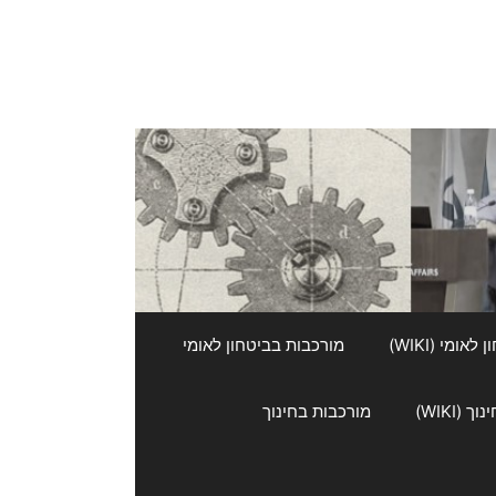
אומי (WIKI)
מורכבות בביטחון לאומי
 (WIKI)
מורכבות בחינוך