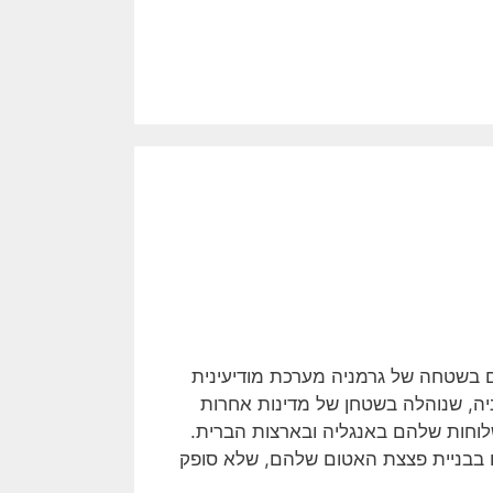
ת העולם השנייה, לא הצליח ה- .N.K.V.D להקים בשטחה של גרמניה מערכת מודיעינית
ניה, שנוהלה בשטחן של מדינות אחרות
לוחות שלהם באנגליה ובארצות הברית.
ם בבניית פצצת האטום שלהם, שלא סופק