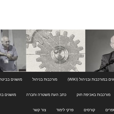
ם במורכבות ובניהול (WIKI)
מורכבות בניהול
מושגים בביטחון ל
מורכבות באכיפת חוק
כתב העת משטרה וחברה
מושגים בחינוך
פרים
קורסים
פרקי לימוד
צור קשר