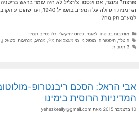
פורצת? ומנגד, אם וינסטון צ'רצ'יל לא היה עומד בראש בריטני
למערב תקומה?
קטגוריות
מורכבות בביטחון לאומי
,
פנחס יחזקאלי
,
רלוונטיים תמיד
תגיות
היטלר
,
היסטוריה
,
מוסוליני
,
מי מעצב את מי?
,
מנהיג
,
מנהיגות
,
סטאלין
,
3 תגובות
אבי הראל: הסכם ריבנטרופ-מולוטוב
המדיניות הרוסית בימינו
10 בדצמבר 2015
מאת
yehezkeally@gmail.com