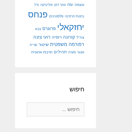
עוצמה
עזה
עמר דנק
פוליטיקה
פיל
פנחס
פלסטינים
בחנות חרסינה
יחזקאלי
פרוגרס
צבא
קורונה
רועי צזנה
רוסיה
צה"ל
רפורמה משפטית
שיטור
שרית
תהילים
אונגר משיח
תרבות ארגונית
חיפוש
חיפוש: