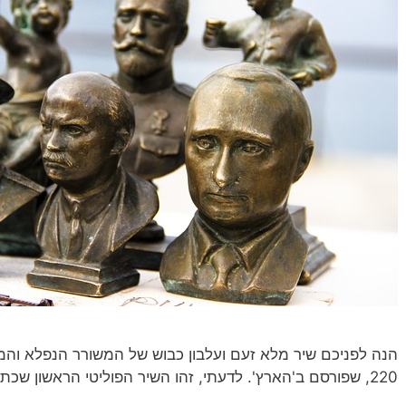
220, שפורסם ב'הארץ'. לדעתי, זהו השיר הפוליטי הראשון שכתב. אם כך כתב, הגיעו מים עד נפש…