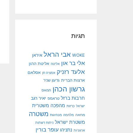
תגיות
אבי הראל
איראן
WOKE
אלי בר און
אליטת ההון
אליטה
אלעד רזניק
אסלאם
אמציה חן
ארצות הברית
גדעון שניר
גרשון הכהן
חמאס
חרבות ברזל
יאיר רגב
טראמפ
מהפכה משטרית
ישראל
כרזות
משטרה
מנהיגות
מחאה
מלחמה
משטרת ישראל
ניתוח רשתות
עופר בורין
נתניהו
ארגוניות