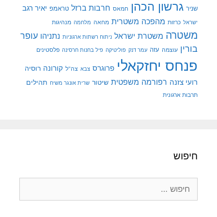
גרשון הכהן
חרבות ברזל
יאיר רגב
שניר
טראמפ
חמאס
מהפכה משטרית
מנהיגות
ישראל
כרזות
מחאה
מלחמה
משטרה
עופר
משטרת ישראל
נתניהו
ניתוח רשתות ארגוניות
בורין
עוצמה
עזה
פלסטינים
עמר דנק
פוליטיקה
פיל בחנות חרסינה
פנחס יחזקאלי
קורונה
פרוגרס
רוסיה
צה"ל
צבא
רפורמה משפטית
רועי צזנה
שיטור
תהילים
שרית אונגר משיח
תרבות ארגונית
חיפוש
חיפוש: