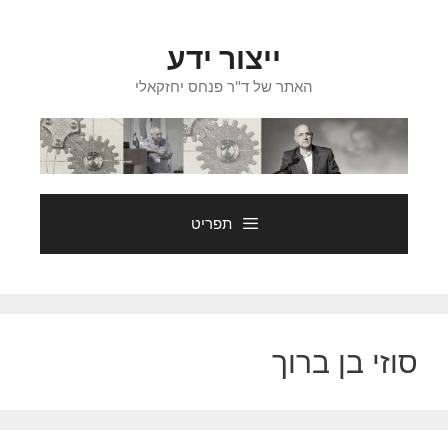
דלג
תוכן
ייצור ידע
האתר של ד"ר פנחס יחזקאלי
תפריט
סוזי בן ברוך