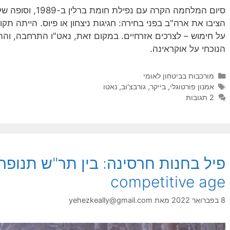
סיום המלחמה הקרה עם
הציבו את ארה"ב בפני בחירה: חגיגות ניצחון או פיוס. הייתה תק
על חימוש – לצרכים אזרחיים. במקום זאת, נאט"ו התרחבה, וה
הנוכחי על אוקראינה.
קטגוריות
מורכבות בביטחון לאומי
תגיות
אמנון פורטוגלי
,
בייקר
,
גורבצ'וב
,
נאטו
2 תגובות
competitive age
8 בפברואר 2022
מאת
yehezkeally@gmail.com