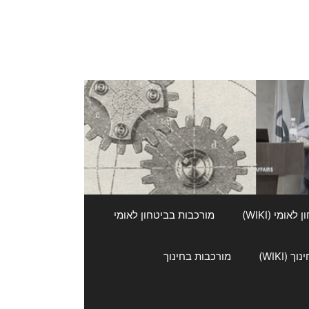
אומי (WIKI)
מורכבות בביטחון לאומי
 (WIKI)
מורכבות בחינוך