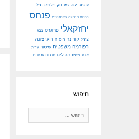
עוצמה
עזה
עמר דנק
פוליטיקה
פיל
פנחס
פלסטינים
בחנות חרסינה
יחזקאלי
פרוגרס
צבא
קורונה
רועי צזנה
רוסיה
צה"ל
רפורמה משפטית
שיטור
שרית
תהילים
אונגר משיח
תרבות ארגונית
חיפוש
חיפוש: