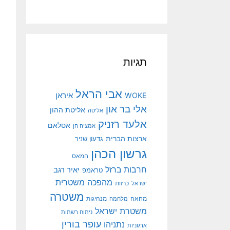
תגיות
אבי הראל
איראן
WOKE
אלי בר און
אליטת ההון
אליטה
אלעד רזניק
אסלאם
אמציה חן
ארצות הברית
גדעון שניר
גרשון הכהן
חמאס
חרבות ברזל
יאיר רגב
טראמפ
מהפכה משטרית
ישראל
כרזות
משטרה
מנהיגות
מחאה
מלחמה
משטרת ישראל
ניתוח רשתות
עופר בורין
נתניהו
ארגוניות