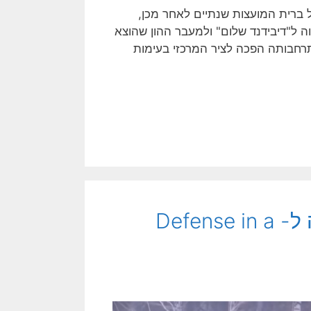
 נפילת חומת ברלין ב-1989, וסופה של ברית המועצות שנתיים לאחר מכן,
ווה ל"דיבידנד שלום" ולמעבר ההון שהוצא
תרחבותה הפכה לציר המרכזי בעימות
פיל בחנות חרסינה: בין תר"ש תנופה ל- Defense in a