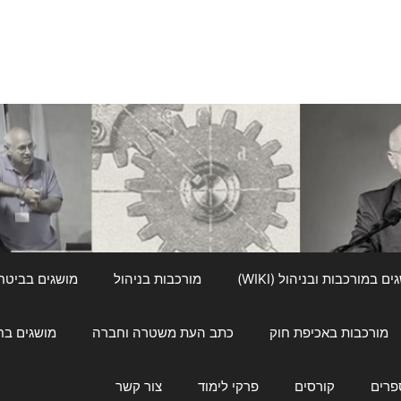
ם במורכבות ובניהול (WIKI)
מורכבות בניהול
מושגים בביטחון ל
מורכבות באכיפת חוק
כתב העת משטרה וחברה
מושגים בחינוך
פרים
קורסים
פרקי לימוד
צור קשר