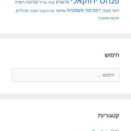
פנחס יחזקאלי
קורונה
פרוגרס
רוסיה
צה"ל
צבא
רפורמה משפטית
רועי צזנה
שיטור
תהילים
שרית אונגר משיח
תרבות ארגונית
חיפוש
חיפוש:
קטגוריות