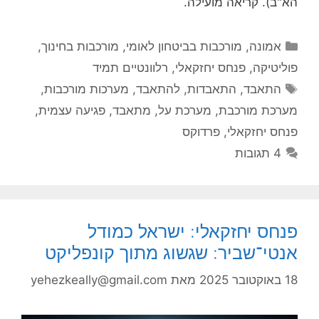
הא"ב). קריאה מועילה.
קטגוריות
אמונה
,
מורכבות בביטחון לאומי
,
מורכבות בחינוך
,
פוליטיקה
,
פנחס יחזקאלי
,
רלוונטיים תמיד
תגיות
התאבד
,
התאבדות
,
להתאבד
,
מערכות מורכבות
,
מערכת מורכבת
,
מערכת על
,
מתאבד
,
פגיעה עצמית
,
פנחס יחזקאלי
,
פרדוקס
4 תגובות
פנחס יחזקאלי: ישראל כמודל
אנטי־שביר: שגשוג מתוך קונפליקט
18 באוקטובר 2025
מאת
yehezkeally@gmail.com