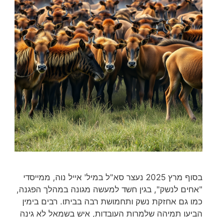
בסוף מרץ 2025 נעצר סא"ל במיל' אייל נוה, ממייסדי
"אחים לנשק", בגין חשד למעשה מגונה במהלך הפגנה,
כמו גם אחזקת נשק ותחמושת רבה בביתו. רבים בימין
הביעו תמיהה שלמרות העובדות, איש בשמאל לא גינה