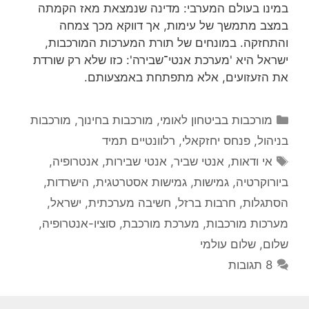
במינו בעולם המערבי: מדינה שנמצאת מאז הקמתה
במצב מתמשך של עימות, אך דווקא מכך צמחה
והתחזקה. במונחים של תורת המערכות המורכבות,
ישראל היא 'מערכת אנטי־שבירה': כזו שלא רק שורדת
את הזעזועים, אלא מתפתחת באמצעותם.
קטגוריות
מורכבות בביטחון לאומי
,
מורכבות בחינוך
,
מורכבות
בניהול
,
פנחס יחזקאלי
,
רלוונטיים תמיד
תגיות
אי ודאות
,
אנטי שביר
,
אנטי שבירות
,
אנטרופיה
,
ביורוקרטיה
,
גמישות
,
גמישות אסטרטגית
,
הישרדות
,
הסתגלות
,
חרבות ברזל
,
חשיבה מערכתית
,
ישראל
,
מערכות מורכבות
,
מערכת מורכבת
,
סוציו-אנטרופיה
,
שלום
,
שלום עולמי
8 תגובות