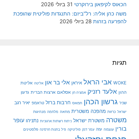
הכאוס לקיפאון בירוקרטי
31 ביולי 2026
משה כהן אליה: רל"ביזם: התנגדות פוליטית שהופכת
להפרעה בזהות
28 ביולי 2026
תגיות
אבי הראל
אלי בר און
איראן
WOKE
אליטת
אליטה
אלעד רזניק
ההון
אסלאם
ארצות הברית
גדעון
אמציה חן
גרשון הכהן
חרבות ברזל
יאיר רגב
שניר
טראמפ
חמאס
מהפכה משטרית
מנהיגות
ישראל
כרזות
מחאה
מלחמה
משטרה
עופר
משטרת ישראל
נתניהו
ניתוח רשתות ארגוניות
בורין
עוצמה
עזה
פלסטינים
עמר דנק
פוליטיקה
פיל בחנות חרסינה