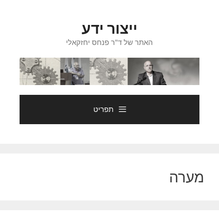
דלג
תוכן
ייצור ידע
האתר של ד"ר פנחס יחזקאלי
תפריט
מערה