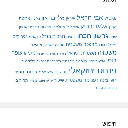
אבי הראל
אלי בר און
איראן
WOKE
אליטת
אליטה
אלעד רזניק
ההון
אסלאם
ארצות הברית
גדעון
אמציה חן
גרשון הכהן
חרבות ברזל
יאיר רגב
שניר
טראמפ
חמאס
מהפכה משטרית
מנהיגות
ישראל
כרזות
מחאה
מלחמה
משטרה
עופר
משטרת ישראל
נתניהו
ניתוח רשתות ארגוניות
בורין
עוצמה
עזה
פלסטינים
עמר דנק
פוליטיקה
פיל בחנות חרסינה
פנחס יחזקאלי
קורונה
פרוגרס
רוסיה
צה"ל
צבא
רפורמה משפטית
רועי צזנה
שיטור
תהילים
שרית אונגר משיח
תרבות ארגונית
חיפוש