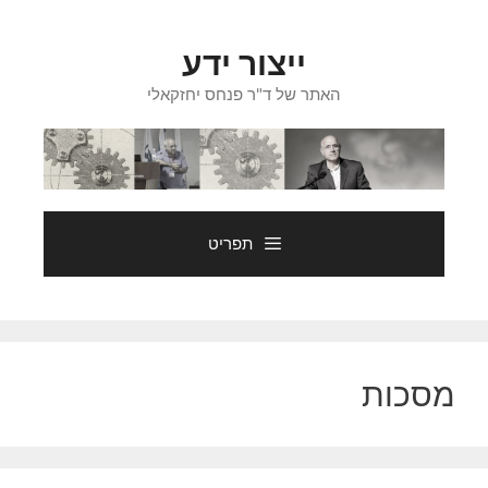
דלג
תוכן
ייצור ידע
האתר של ד"ר פנחס יחזקאלי
תפריט
מסכות