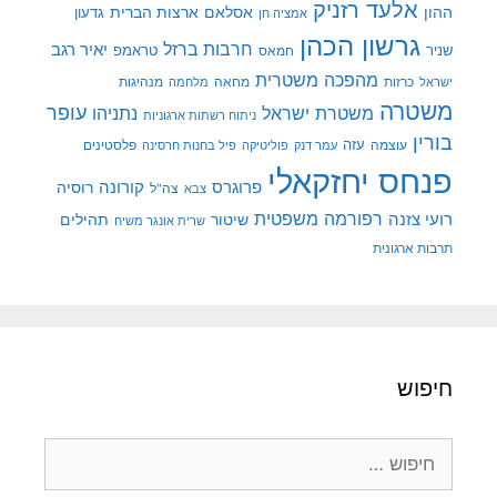
אלעד רזניק
ההון
אסלאם
ארצות הברית
גדעון
אמציה חן
גרשון הכהן
חרבות ברזל
יאיר רגב
שניר
טראמפ
חמאס
מהפכה משטרית
מנהיגות
ישראל
כרזות
מחאה
מלחמה
משטרה
עופר
משטרת ישראל
נתניהו
ניתוח רשתות ארגוניות
בורין
עוצמה
עזה
פלסטינים
עמר דנק
פוליטיקה
פיל בחנות חרסינה
פנחס יחזקאלי
קורונה
פרוגרס
רוסיה
צה"ל
צבא
רפורמה משפטית
רועי צזנה
שיטור
תהילים
שרית אונגר משיח
תרבות ארגונית
חיפוש
חיפוש: