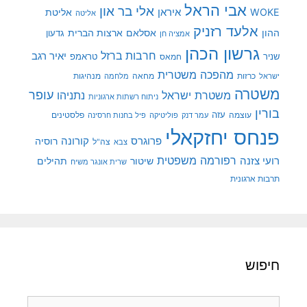
אבי הראל
אלי בר און
איראן
WOKE
אליטת
אליטה
אלעד רזניק
ההון
אסלאם
ארצות הברית
גדעון
אמציה חן
גרשון הכהן
חרבות ברזל
יאיר רגב
שניר
טראמפ
חמאס
מהפכה משטרית
מנהיגות
ישראל
כרזות
מחאה
מלחמה
משטרה
עופר
משטרת ישראל
נתניהו
ניתוח רשתות ארגוניות
בורין
עוצמה
עזה
פלסטינים
עמר דנק
פוליטיקה
פיל בחנות חרסינה
פנחס יחזקאלי
קורונה
פרוגרס
רוסיה
צה"ל
צבא
רפורמה משפטית
רועי צזנה
שיטור
תהילים
שרית אונגר משיח
תרבות ארגונית
חיפוש
חיפוש: