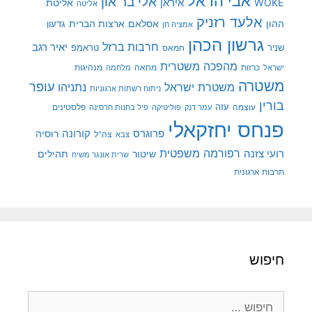
אבי הראל
אלי בר און
איראן
WOKE
אליטת
אליטה
אלעד רזניק
ההון
אסלאם
ארצות הברית
גדעון
אמציה חן
גרשון הכהן
חרבות ברזל
יאיר רגב
שניר
טראמפ
חמאס
מהפכה משטרית
מנהיגות
ישראל
כרזות
מחאה
מלחמה
משטרה
עופר
משטרת ישראל
נתניהו
ניתוח רשתות ארגוניות
בורין
עוצמה
עזה
פלסטינים
עמר דנק
פוליטיקה
פיל בחנות חרסינה
פנחס יחזקאלי
קורונה
פרוגרס
רוסיה
צה"ל
צבא
רפורמה משפטית
רועי צזנה
שיטור
תהילים
שרית אונגר משיח
תרבות ארגונית
חיפוש
חיפוש: