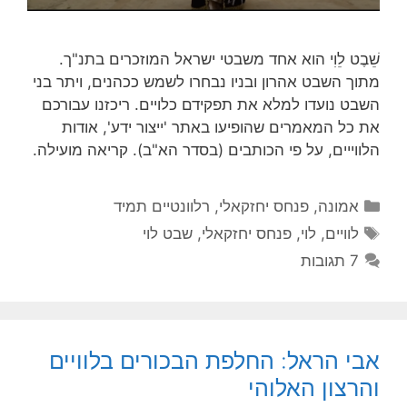
שֵׁבֶט לֵוִי הוא אחד משבטי ישראל המוזכרים בתנ"ך.
מתוך השבט אהרון ובניו נבחרו לשמש ככהנים, ויתר בני
השבט נועדו למלא את תפקידם כלויים. ריכזנו עבורכם
את כל המאמרים שהופיעו באתר 'ייצור ידע', אודות
הלווייים, על פי הכותבים (בסדר הא"ב). קריאה מועילה.
קטגוריות
אמונה
,
פנחס יחזקאלי
,
רלוונטיים תמיד
תגיות
לוויים
,
לוי
,
פנחס יחזקאלי
,
שבט לוי
7 תגובות
אבי הראל: החלפת הבכורים בלוויים
והרצון האלוהי