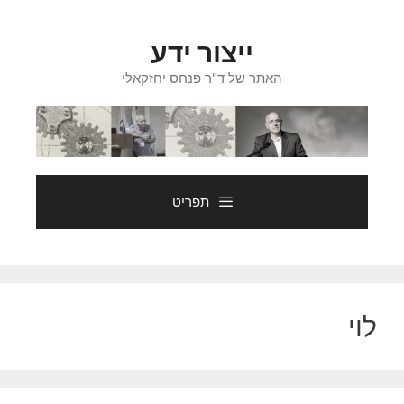
דלג
תוכן
ייצור ידע
האתר של ד"ר פנחס יחזקאלי
תפריט
לוי