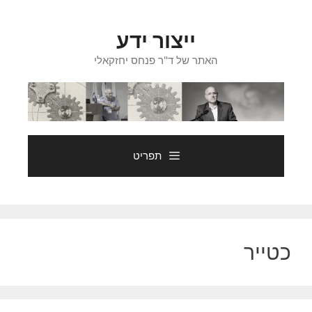
דלג
תוכן
ייצור ידע
האתר של ד"ר פנחס יחזקאלי
תפריט
כטייר