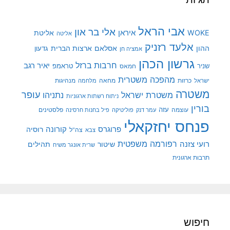
אבי הראל
אלי בר און
איראן
WOKE
אליטת
אליטה
אלעד רזניק
ההון
אסלאם
ארצות הברית
גדעון
אמציה חן
גרשון הכהן
חרבות ברזל
יאיר רגב
שניר
טראמפ
חמאס
מהפכה משטרית
מנהיגות
ישראל
כרזות
מחאה
מלחמה
משטרה
עופר
משטרת ישראל
נתניהו
ניתוח רשתות ארגוניות
בורין
עוצמה
עזה
פלסטינים
עמר דנק
פוליטיקה
פיל בחנות חרסינה
פנחס יחזקאלי
קורונה
פרוגרס
רוסיה
צה"ל
צבא
רפורמה משפטית
רועי צזנה
שיטור
תהילים
שרית אונגר משיח
תרבות ארגונית
חיפוש