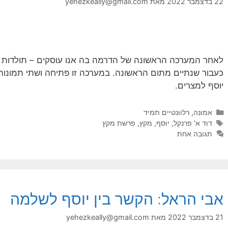
22 בדצמבר 2022
מאת
yehezkeally@gmail.com
לאחר המערכה הראשונה של הדרמה בה אנו עוסקים – תולדות י
כעבור שנתיים מתום הראשונה. במערכה זו פתיחה ושתי תמונות –
יוסף למצרים.
קטגוריות
אמונה
,
רלוונטיים תמיד
תגיות
דוד א' פרנקל
,
יוסף
,
מקץ
,
פרשת מקץ
תגובה אחת
אבי הראל: הקשר בין יוסף לשלמה
21 בדצמבר 2022
מאת
yehezkeally@gmail.com