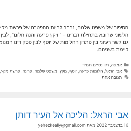
הסיפור של משפט שלמה, נבחר להיות ההפטרה של פרשת מקץ. 
הלשוני שהובא בתחילת דברינו – " ויקץ פרעה והנה חלום", לבין 
גם קשר רעיוני בין פתרון החלומות של יוסף לבין פסק דינו המ
קיימת בשניהם.
קטגוריות
אמונה
,
רלוונטיים תמיד
תגיות
אבי הראל
,
חלומות פרעה
,
יוסף
,
מקץ
,
משפט שלמה
,
פרעה
,
פרשת מקץ
,
תגובה אחת
אבי הראל: הליכה אל העיר דותן
16 בדצמבר 2022
מאת
yehezkeally@gmail.com