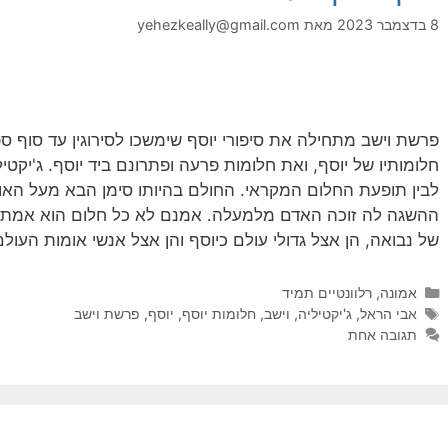
8 בדצמבר 2023
מאת
yehezkeally@gmail.com
פרשת וישב מתחילה את סיפורי יוסף שימשכו לסירוגין עד סוף
חלומותיו של יוסף, ואת חלומות פרעה ופתרונם ביד יוסף. ג'יקטיל
לבין תופעת החלום המקראי. החולם בהיותו סימן הבא מעל האו
ההשגה לה זוכה האדם מלמעלה. אמנם לא כל חלום הוא אמת צ
של נבואה, הן אצל גדולי עולם כיוסף והן אצל אנשי אומות העולם
קטגוריות
אמונה
,
רלוונטיים תמיד
תגיות
אבי הראל
,
ג'יקטיליה
,
וישב
,
חלומות יוסף
,
יוסף
,
פרשת וישב
תגובה אחת