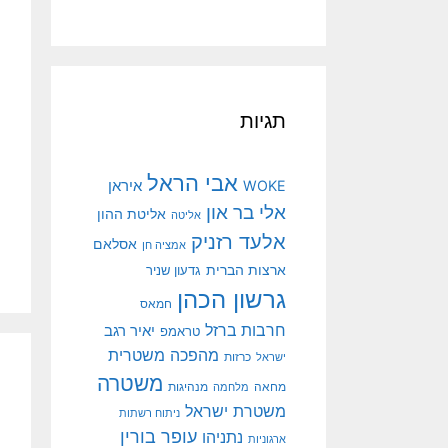
תגיות
אבי הראל
איראן
WOKE
אלי בר און
אליטת ההון
אליטה
אלעד רזניק
אסלאם
אמציה חן
ארצות הברית
גדעון שניר
גרשון הכהן
חמאס
חרבות ברזל
יאיר רגב
טראמפ
מהפכה משטרית
ישראל
כרזות
משטרה
מנהיגות
מחאה
מלחמה
משטרת ישראל
ניתוח רשתות
עופר בורין
נתניהו
ארגוניות