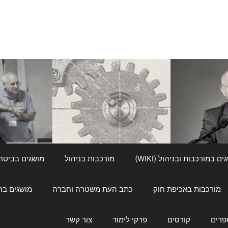
ם במורכבות ובניהול (WIKI)
מורכבות בניהול
מושגים בביטחון ל
מורכבות באכיפת חוק
כתב העת משטרה וחברה
מושגים בחינוך
פרים
קורסים
פרקי לימוד
צור קשר