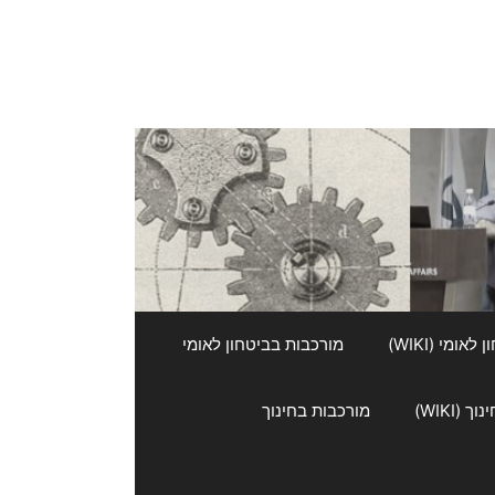
אומי (WIKI)
מורכבות בביטחון לאומי
 (WIKI)
מורכבות בחינוך