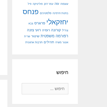
עוצמה
עזה
עמר דנק
פוליטיקה
פיל
פנחס
פלסטינים
בחנות חרסינה
יחזקאלי
פרוגרס
צבא
קורונה
רועי צזנה
רוסיה
צה"ל
רפורמה משפטית
שיטור
שרית
תהילים
אונגר משיח
תרבות ארגונית
חיפוש
חיפוש: