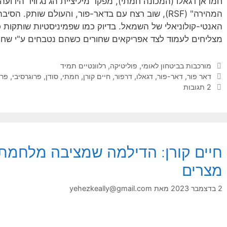
חמדאן דגאלו (המכונה חמתי), מפקד מיליציית הג'נג'וויד היד
המהירה" (RSF), שוב רצח עם בדאר-פור, והעולם שותק.
האנטי-קולוניאלי של השמאל. בדיוק כמו שפמיניסטיות שותקות כ
מצליחים לעמוד לצד אפריקאים שחורים כשהם נטבחים ע"י שחו
קטגוריות
מורכבות בביטחון לאומי
,
פוליטיקה
,
רלוונטיים תמיד
תגיות
דאר פור
,
דאר-פור
,
דגאלו
,
דרפור
,
חיים קורן
,
חמתי
,
סודן
,
פרוגרסיבי
,
פרו
2 תגובות
חיים קורן: הדילמה שמציבה מלחמת 
מצרים
2 בדצמבר 2023
מאת
yehezkeally@gmail.com