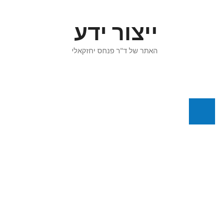
דלג
תוכן
ייצור ידע
האתר של ד"ר פנחס יחזקאלי