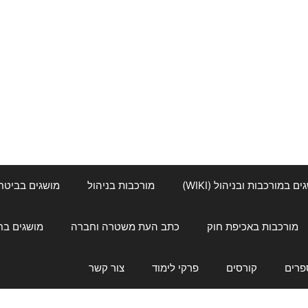
ם במורכבות ובניהול (WIKI)
מורכבות בניהול
מושגים בביטחון ל
מורכבות באכיפת חוק
כתב העת משטרה וחברה
מושגים בחינוך
פרים
קורסים
פרקי לימוד
צור קשר