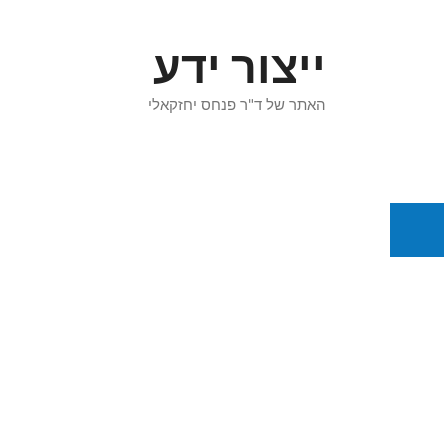
דלג
תוכן
ייצור ידע
האתר של ד"ר פנחס יחזקאלי