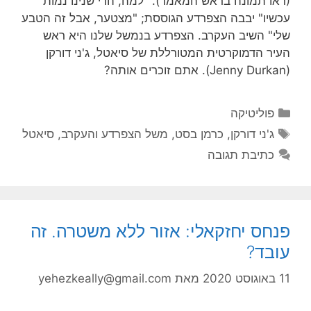
(ראו תמונה בראש המאמר). "למה, הרי שנינו נמות
עכשיו" יבבה הצפרדע הגוססת; "מצטער, אבל זה הטבע
שלי" השיב העקרב. הצפרדע בנמשל שלנו היא ראש
העיר הדמוקרטית המטורללת של סיאטל, ג'ני דורקן
(Jenny Durkan). אתם זוכרים אותה?
קטגוריות
פוליטיקה
תגיות
ג'ני דורקן
,
כרמן בסט
,
משל הצפרדע והעקרב
,
סיאטל
כתיבת תגובה
פנחס יחזקאלי: אזור ללא משטרה. זה
עובד?
11 באוגוסט 2020
מאת
yehezkeally@gmail.com