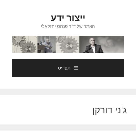
דלג
תוכן
ייצור ידע
האתר של ד"ר פנחס יחזקאלי
תפריט
ג'ני דורקן