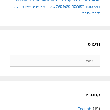
רפורמה משפטית
רועי צזנה
שיטור
תהילים
שרית אונגר משיח
תרבות ארגונית
חיפוש
חיפוש:
קטגוריות
English
(19)