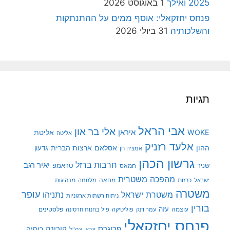
2025 ואילך
1 באוגוסט 2026
פנחס יחזקאלי: אוסף ממים על ההתנתקות
והשלכותיה
31 ביולי 2026
תגיות
אבי הראל
אלי בר און
איראן
WOKE
אליטת
אליטה
אלעד רזניק
ההון
אסלאם
ארצות הברית
גדעון
אמציה חן
גרשון הכהן
חרבות ברזל
יאיר רגב
שניר
טראמפ
חמאס
מהפכה משטרית
מנהיגות
ישראל
כרזות
מחאה
מלחמה
משטרה
עופר
משטרת ישראל
נתניהו
ניתוח רשתות ארגוניות
בורין
עוצמה
עזה
פלסטינים
עמר דנק
פוליטיקה
פיל בחנות חרסינה
פנחס יחזקאלי
קורונה
פרוגרס
רוסיה
צה"ל
צבא