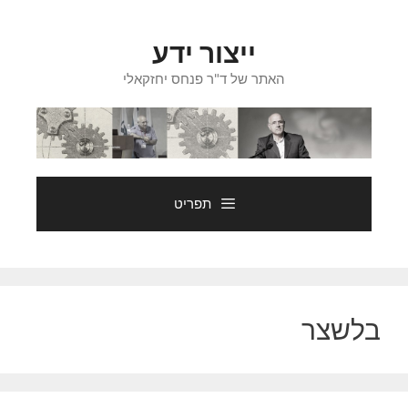
דלג
תוכן
ייצור ידע
האתר של ד"ר פנחס יחזקאלי
תפריט
בלשצר