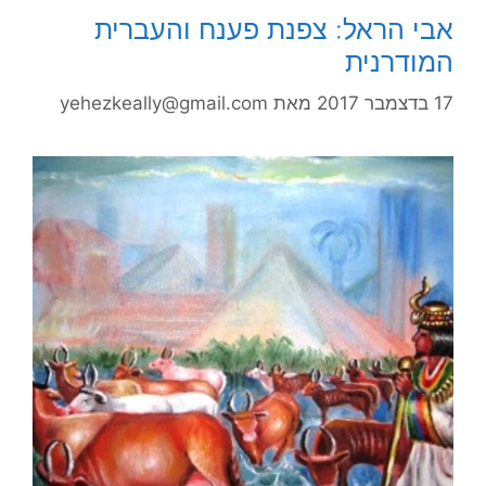
אבי הראל: צפנת פענח והעברית
המודרנית
17 בדצמבר 2017
מאת
yehezkeally@gmail.com