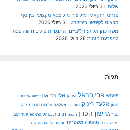
שלום'
31 ביולי 2026
פנחס יחזקאלי: מיליציה מול צבא מקצועי, בין סף
הכאוס לקיפאון בירוקרטי
31 ביולי 2026
משה כהן אליה: רל"ביזם: התנגדות פוליטית שהופכת
להפרעה בזהות
28 ביולי 2026
תגיות
אבי הראל
אלי בר און
איראן
WOKE
אליטת
אליטה
אלעד רזניק
ההון
אסלאם
ארצות הברית
גדעון
אמציה חן
גרשון הכהן
חרבות ברזל
יאיר רגב
שניר
טראמפ
חמאס
מהפכה משטרית
מנהיגות
ישראל
כרזות
מחאה
מלחמה