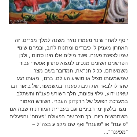
יוסף לאחר שינוי מעמדו נהיה משנה למלך מצרים. זה
האחרון מעניק לו כיבודים ומתנות לרוב, ובניהם שינויי
שמו לצפנת פענח. פשר מילים אלו הינו סתום , ולכן
הפרשנים השונים מנסים למצוא פתרון אפשרי עבור
משמעותם. ככול הנראה, המדובר בשם מצרי
שמשמעותו מציל או מושיע העולם. ברם, מאותו רגע
שהחלו לבאר את תיבת פענח במשמעות של ביאור דבר
שאינו ידוע, גילוי צפונות, הלך השורש פענ"ח והשתלב
במערכת הפועל של הדקדוק העברי. השורש האמור
מצוי בלשון ימי הביניים וגם בעברית המודרנית שבה אנו
משתמשים כיום. כך נוצר שם הפעולה "פענוח" והפעלים
"פיענח" או "פוענח" ואף שם מקצוע בצה"ל –
"מפענח"…