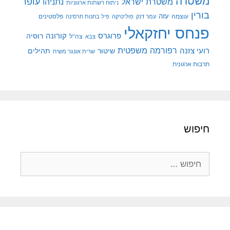
משטרה
עופר
משטרת ישראל
נתניהו
ניתוח רשתות ארגוניות
בורין
עוצמה
עזה
פלסטינים
עמר דנק
פוליטיקה
פיל בחנות חרסינה
פנחס יחזקאלי
קורונה
פרוגרס
רוסיה
צה"ל
צבא
רפורמה משפטית
רועי צזנה
שיטור
תהילים
שרית אונגר משיח
תרבות ארגונית
חיפוש
חיפוש: