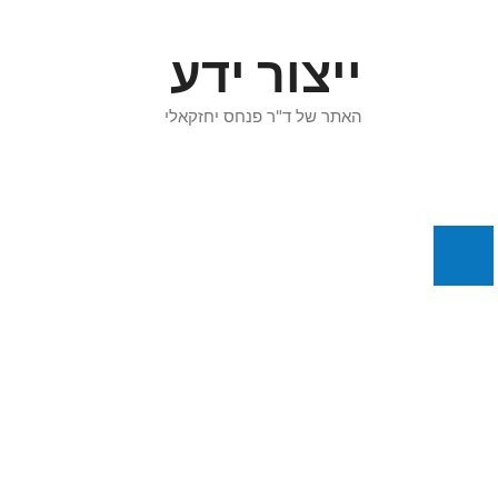
דלג
תוכן
ייצור ידע
האתר של ד"ר פנחס יחזקאלי