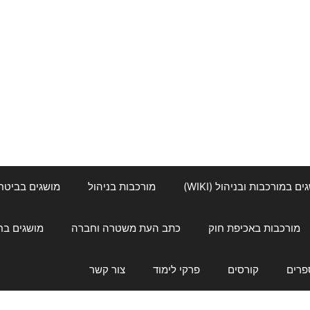
ם במורכבות ובניהול (WIKI)
מורכבות בניהול
מושגים בביטחון ל
מורכבות באכיפת חוק
כתב העת משטרה וחברה
מושגים בחינוך
פרים
קורסים
פרקי לימוד
צור קשר