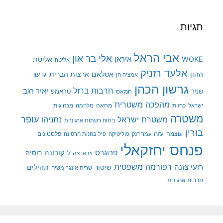
תגיות
אבי הראל
אלי בר און
איראן
WOKE
אליטת
אליטה
אלעד רזניק
ההון
אסלאם
ארצות הברית
גדעון
אמציה חן
גרשון הכהן
חרבות ברזל
יאיר רגב
שניר
טראמפ
חמאס
מהפכה משטרית
מנהיגות
ישראל
כרזות
מחאה
מלחמה
משטרה
עופר
משטרת ישראל
נתניהו
ניתוח רשתות ארגוניות
בורין
עוצמה
עזה
פלסטינים
עמר דנק
פוליטיקה
פיל בחנות חרסינה
פנחס יחזקאלי
קורונה
פרוגרס
רוסיה
צה"ל
צבא
רפורמה משפטית
רועי צזנה
שיטור
תהילים
שרית אונגר משיח
תרבות ארגונית