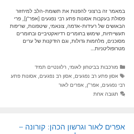
במאמר זה ברצוני להפנות את תשומת-הלב למיחזור
פסולת בעקבות אסונות פתע רבי נפגעים [אפר"ן], פרי
הבאושים של רעידות-אדמה, צונאמי, שיטפונות, שריפות
תעשייתיות, שימוש בחומרים רדיואקטיביים ובחומרים
מסוכנים, מלחמות גדולות, וגם הזדקנות של ערים
מטרופוליטניות…
קטגוריות
מורכבות בביטחון לאומי
,
רלוונטיים תמיד
תגיות
אסון פתע רב נפגעים
,
אסון רב נפגעים
,
אסונות פתע
רבי נפגעים
,
אפר"ן
,
אפרים לאור
תגובה אחת
אפרים לאור וגרשון הכהן: קורונה –