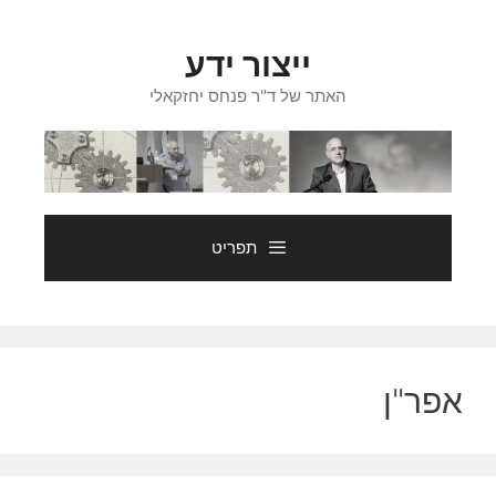
דלג
תוכן
ייצור ידע
האתר של ד"ר פנחס יחזקאלי
תפריט
אפר"ן