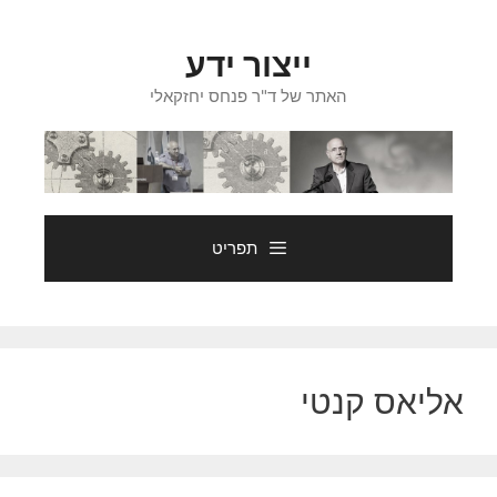
דלג
תוכן
ייצור ידע
האתר של ד"ר פנחס יחזקאלי
תפריט
אליאס קנטי