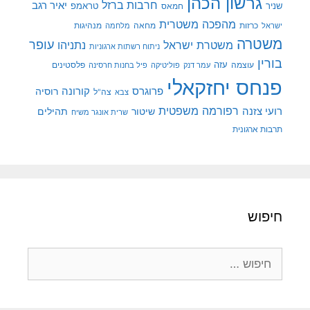
גרשון הכהן
חרבות ברזל
יאיר רגב
שניר
טראמפ
חמאס
מהפכה משטרית
מנהיגות
ישראל
כרזות
מחאה
מלחמה
משטרה
עופר
משטרת ישראל
נתניהו
ניתוח רשתות ארגוניות
בורין
עוצמה
עזה
פלסטינים
עמר דנק
פוליטיקה
פיל בחנות חרסינה
פנחס יחזקאלי
קורונה
פרוגרס
רוסיה
צה"ל
צבא
רפורמה משפטית
רועי צזנה
שיטור
תהילים
שרית אונגר משיח
תרבות ארגונית
חיפוש
חיפוש: