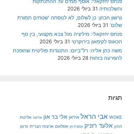
פנחס יחזקאלי: אוסף ממים על ההתנתקות
והשלכותיה
31 ביולי 2026
גרשון הכהן: כן לשלום, לא לנוסחה 'שטחים תמורת
שלום'
31 ביולי 2026
פנחס יחזקאלי: מיליציה מול צבא מקצועי, בין סף
הכאוס לקיפאון בירוקרטי
31 ביולי 2026
משה כהן אליה: רל"ביזם: התנגדות פוליטית שהופכת
להפרעה בזהות
28 ביולי 2026
תגיות
אבי הראל
אלי בר און
איראן
WOKE
אליטת
אליטה
אלעד רזניק
ההון
אסלאם
ארצות הברית
גדעון
אמציה חן