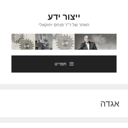
דלג
תוכן
ייצור ידע
האתר של ד"ר פנחס יחזקאלי
תפריט
אגדה