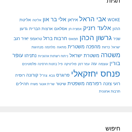
תגיות
אבי הראל
אלי בר און
איראן
WOKE
אליטת
אליטה
אלעד רזניק
ההון
אסלאם
ארצות הברית
גדעון
אמציה חן
גרשון הכהן
חרבות ברזל
יאיר רגב
שניר
טראמפ
חמאס
מהפכה משטרית
מנהיגות
ישראל
כרזות
מחאה
מלחמה
משטרה
עופר
משטרת ישראל
נתניהו
ניתוח רשתות ארגוניות
בורין
עוצמה
עזה
פלסטינים
עמר דנק
פוליטיקה
פיל בחנות חרסינה
פנחס יחזקאלי
קורונה
פרוגרס
רוסיה
צה"ל
צבא
רפורמה משפטית
רועי צזנה
שיטור
תהילים
שרית אונגר משיח
תרבות ארגונית
חיפוש