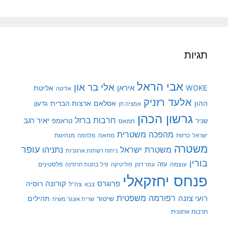
תגיות
אבי הראל
אלי בר און
איראן
WOKE
אליטת
אליטה
אלעד רזניק
ההון
אסלאם
ארצות הברית
גדעון
אמציה חן
גרשון הכהן
חרבות ברזל
יאיר רגב
שניר
טראמפ
חמאס
מהפכה משטרית
מנהיגות
ישראל
כרזות
מחאה
מלחמה
משטרה
עופר
משטרת ישראל
נתניהו
ניתוח רשתות ארגוניות
בורין
עוצמה
עזה
פלסטינים
עמר דנק
פוליטיקה
פיל בחנות חרסינה
פנחס יחזקאלי
קורונה
פרוגרס
רוסיה
צה"ל
צבא
רפורמה משפטית
רועי צזנה
שיטור
תהילים
שרית אונגר משיח
תרבות ארגונית