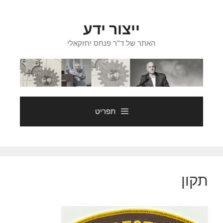
דלג
תוכן
ייצור ידע
האתר של ד"ר פנחס יחזקאלי
תפריט
תקון