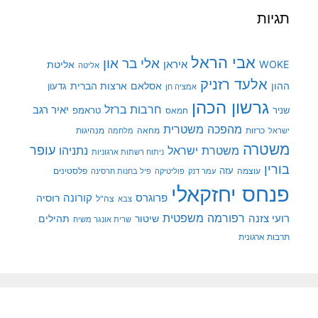
תגיות
אבי הראל
אלי בר און
איראן
WOKE
אליטת
אליטה
אלעד רזניק
ההון
אסלאם
ארצות הברית
גדעון
אמציה חן
גרשון הכהן
חרבות ברזל
יאיר רגב
שניר
טראמפ
חמאס
מהפכה משטרית
מנהיגות
ישראל
כרזות
מחאה
מלחמה
משטרה
עופר
משטרת ישראל
נתניהו
ניתוח רשתות ארגוניות
בורין
עוצמה
עזה
פלסטינים
עמר דנק
פוליטיקה
פיל בחנות חרסינה
פנחס יחזקאלי
קורונה
פרוגרס
רוסיה
צה"ל
צבא
רפורמה משפטית
רועי צזנה
שיטור
תהילים
שרית אונגר משיח
תרבות ארגונית