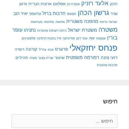
אלעד רזניק
ההון
אסלאם
ארצות הברית
גדעון
אמציה חן
גרשון הכהן
חרבות ברזל
יאיר רגב
שניר
טראמפ
חמאס
מהפכה משטרית
מנהיגות
ישראל
כרזות
מחאה
מלחמה
משטרה
עופר
משטרת ישראל
נתניהו
ניתוח רשתות ארגוניות
בורין
עוצמה
עזה
פלסטינים
עמר דנק
פוליטיקה
פיל בחנות חרסינה
פנחס יחזקאלי
קורונה
פרוגרס
רוסיה
צה"ל
צבא
רפורמה משפטית
רועי צזנה
שיטור
תהילים
שרית אונגר משיח
תרבות ארגונית
חיפוש
חיפוש: