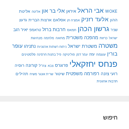
אבי הראל
אלי בר און
איראן
WOKE
אליטת
אליטה
אלעד רזניק
ההון
אסלאם
ארצות הברית
גדעון
אמציה חן
גרשון הכהן
חרבות ברזל
יאיר רגב
שניר
טראמפ
חמאס
מהפכה משטרית
מנהיגות
ישראל
כרזות
מחאה
מלחמה
משטרה
עופר
משטרת ישראל
נתניהו
ניתוח רשתות ארגוניות
בורין
עוצמה
עזה
פלסטינים
עמר דנק
פוליטיקה
פיל בחנות חרסינה
פנחס יחזקאלי
קורונה
פרוגרס
רוסיה
צה"ל
צבא
רפורמה משפטית
רועי צזנה
שיטור
תהילים
שרית אונגר משיח
תרבות ארגונית
חיפוש