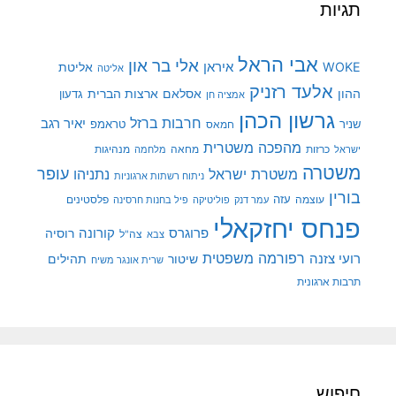
תגיות
אבי הראל
אלי בר און
איראן
WOKE
אליטת
אליטה
אלעד רזניק
ההון
אסלאם
ארצות הברית
גדעון
אמציה חן
גרשון הכהן
חרבות ברזל
יאיר רגב
שניר
טראמפ
חמאס
מהפכה משטרית
מנהיגות
ישראל
כרזות
מחאה
מלחמה
משטרה
עופר
משטרת ישראל
נתניהו
ניתוח רשתות ארגוניות
בורין
עוצמה
עזה
פלסטינים
עמר דנק
פוליטיקה
פיל בחנות חרסינה
פנחס יחזקאלי
קורונה
פרוגרס
רוסיה
צה"ל
צבא
רפורמה משפטית
רועי צזנה
שיטור
תהילים
שרית אונגר משיח
תרבות ארגונית
חיפוש